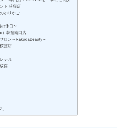
ント 荻窪店
上のゆりかご
〜頭の休日〜
oo）荻窪南口店
ン～RakudaBeauty～
ン荻窪店
トレテル
り荻窪
ブ」